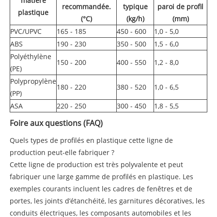
matière
recommandée.
typique
paroi de profil
plastique
(°C)
(kg/h)
(mm)
PVC/UPVC
165 - 185
450 - 600
1,0 - 5,0
ABS
190 - 230
350 - 500
1,5 - 6,0
Polyéthylène
150 - 200
400 - 550
1,2 - 8,0
(PE)
Polypropylène
180 - 220
380 - 520
1,0 - 6,5
(PP)
ASA
220 - 250
300 - 450
1,8 - 5,5
Foire aux questions (FAQ)
Quels types de profilés en plastique cette ligne de
production peut-elle fabriquer ?
Cette ligne de production est très polyvalente et peut
fabriquer une large gamme de profilés en plastique. Les
exemples courants incluent les cadres de fenêtres et de
portes, les joints d’étanchéité, les garnitures décoratives, les
conduits électriques, les composants automobiles et les