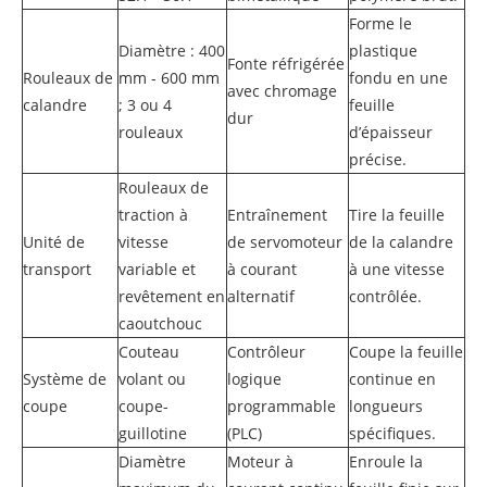
Forme le
Diamètre : 400
plastique
Fonte réfrigérée
Rouleaux de
mm - 600 mm
fondu en une
avec chromage
calandre
; 3 ou 4
feuille
dur
rouleaux
d’épaisseur
précise.
Rouleaux de
traction à
Entraînement
Tire la feuille
Unité de
vitesse
de servomoteur
de la calandre
transport
variable et
à courant
à une vitesse
revêtement en
alternatif
contrôlée.
caoutchouc
Couteau
Contrôleur
Coupe la feuille
Système de
volant ou
logique
continue en
coupe
coupe-
programmable
longueurs
guillotine
(PLC)
spécifiques.
Diamètre
Moteur à
Enroule la