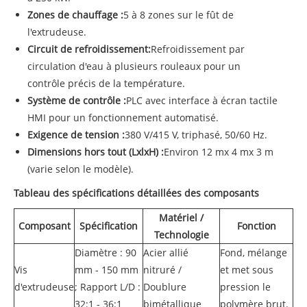
Zones de chauffage :
5 à 8 zones sur le fût de
l'extrudeuse.
Circuit de refroidissement:
Refroidissement par
circulation d'eau à plusieurs rouleaux pour un
contrôle précis de la température.
Système de contrôle :
PLC avec interface à écran tactile
HMI pour un fonctionnement automatisé.
Exigence de tension :
380 V/415 V, triphasé, 50/60 Hz.
Dimensions hors tout (LxlxH) :
Environ 12 mx 4 mx 3 m
(varie selon le modèle).
Tableau des spécifications détaillées des composants
Matériel /
Composant
Spécification
Fonction
Technologie
Diamètre : 90
Acier allié
Fond, mélange
Vis
mm - 150 mm
nitruré /
et met sous
d'extrudeuse
; Rapport L/D :
Doublure
pression le
32:1 - 36:1
bimétallique
polymère brut.