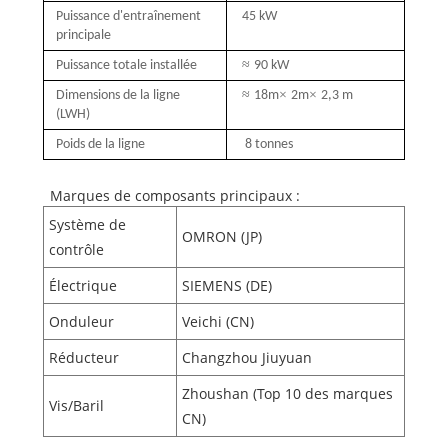
Puissance d'entraînement
45 kW
principale
≈
Puissance totale installée
90 kW
≈
×
×
Dimensions de la ligne
18m
2m
2,3 m
(LWH)
Poids de la ligne
8 tonnes
Marques de composants principaux :
Système de
OMRON (JP)
contrôle
Électrique
SIEMENS (DE)
Onduleur
Veichi (CN)
Réducteur
Changzhou Jiuyuan
Zhoushan (Top 10 des marques
Vis/Baril
CN)