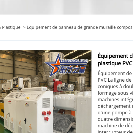
n Plastique
> Équipement de panneau de grande muraille composit
Équipement d
plastique PVC
Équipement de 
PVC La ligne de
coniques à doub
formage sous vi
machines intég
déchargement r
d'une pompe à 
quatre dimensi
machine de déco
interrupteur de