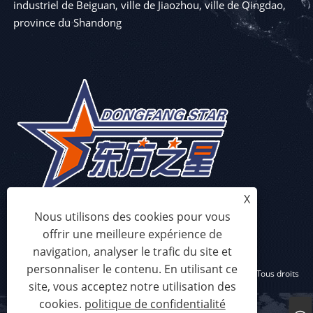
industriel de Beiguan, ville de Jiaozhou, ville de Qingdao,
province du Shandong
X
Nous utilisons des cookies pour vous
offrir une meilleure expérience de
navigation, analyser le trafic du site et
personnaliser le contenu. En utilisant ce
Copyright © 2023 Qingdao Eaststar Plastic Machinery Co., Ltd. Tous droits
site, vous acceptez notre utilisation des
réservés
cookies.
politique de confidentialité